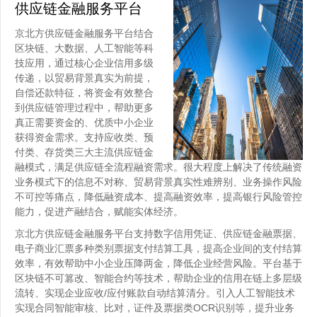
供应链金融服务平台
京北方供应链金融服务平台结合
区块链、大数据、人工智能等科
技应用，通过核心企业信用多级
传递，以贸易背景真实为前提，
自偿还款特征，将资金有效整合
到供应链管理过程中，帮助更多
真正需要资金的、优质中小企业
获得资金需求。支持应收类、预
付类、存货类三大主流供应链金
融模式，满足供应链全流程融资需求。很大程度上解决了传统融资
业务模式下的信息不对称、贸易背景真实性难辨别、业务操作风险
不可控等痛点，降低融资成本、提高融资效率，提高银行风险管控
能力，促进产融结合，赋能实体经济。
京北方供应链金融服务平台支持数字信用凭证、供应链金融票据、
电子商业汇票多种类别票据支付结算工具，提高企业间的支付结算
效率，有效帮助中小企业压降两金，降低企业经营风险。平台基于
区块链不可篡改、智能合约等技术，帮助企业的信用在链上多层级
流转、实现企业应收/应付账款自动结算清分。引入人工智能技术
实现合同智能审核、比对，证件及票据类OCR识别等，提升业务